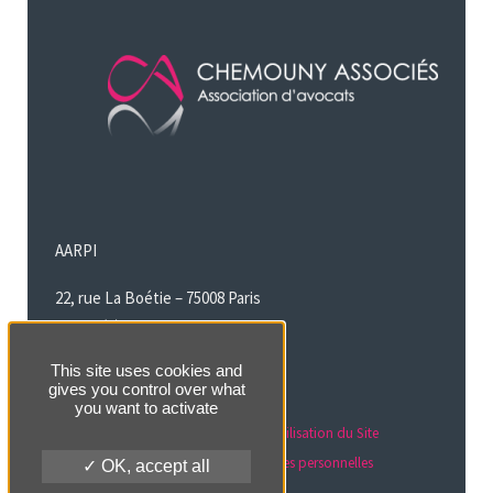
AARPI
22, rue La Boétie – 75008 Paris
T : +33 (0)1 49 24 19 50
contact@chemounylegal.com
This site uses cookies and
gives you control over what
///
Politique relative aux cookies
you want to activate
///
Mentions légales & Conditions d’Utilisation du Site
///
Politique de protection des données personnelles
OK, accept all