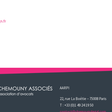
n.fr
AARPI
22, rue La Boétie – 75008 Paris
T : +33 (0)1 49 24 19 50
contact@chemounylegal.com