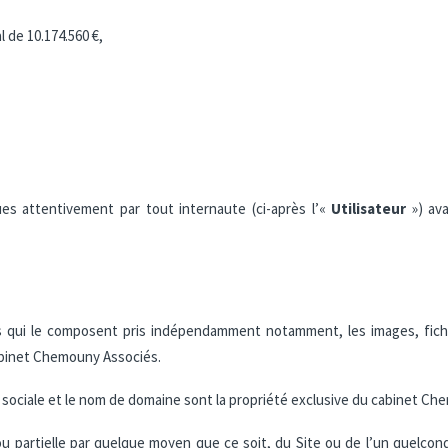
l de 10.174.560 €,
ues attentivement par tout internaute (ci-après l’«
Utilisateur
») ava
s qui le composent pris indépendamment notamment, les images, fichier
cabinet Chemouny Associés.
 sociale et le nom de domaine sont la propriété exclusive du cabinet Ch
ou partielle par quelque moyen que ce soit, du Site ou de l’un quelco