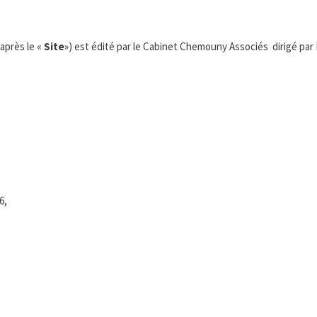
-après le «
Site
») est édité par le Cabinet Chemouny Associés dirigé par
6,