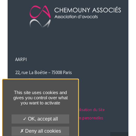
AARPI
22, rue La Boétie – 75008 Paris
T : +33 (0)1 49 24 19 50
contact@chemounylegal.com
This site uses cookies and
gives you control over what
///
Politique relative aux cookies
you want to activate
///
Mentions légales & Conditions d’Utilisation du Site
///
Politique de protection des données personnelles
OK, accept all
Deny all cookies